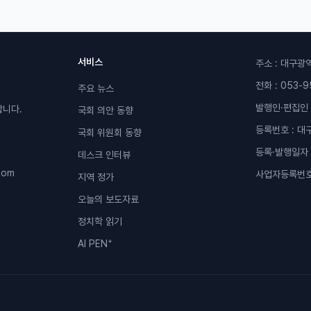
서비스
주소 : 대구광
전화 : 053-9
주요 뉴스
발행인·편집인 
갑니다.
국회 의안 동향
등록번호 : 대
국회 위원회 동향
등록·발행일자 :
데스크 인터뷰
.com
사업자등록번호 
지역 정가
오늘의 보도자료
정치학 읽기
+
AI PEN